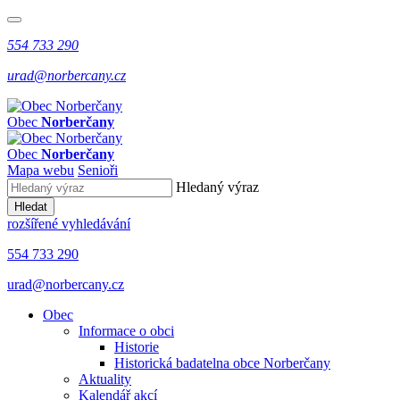
554 733 290
urad@norbercany.cz
Obec
Norberčany
Obec
Norberčany
Mapa webu
Senioři
Hledaný výraz
Hledat
rozšířené vyhledávání
554 733 290
urad@norbercany.cz
Obec
Informace o obci
Historie
Historická badatelna obce Norberčany
Aktuality
Kalendář akcí