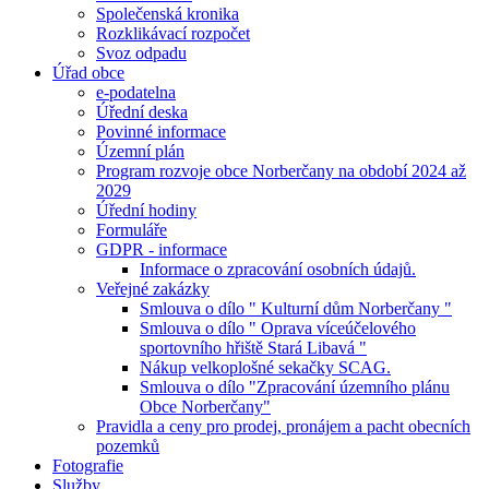
Společenská kronika
Rozklikávací rozpočet
Svoz odpadu
Úřad obce
e-podatelna
Úřední deska
Povinné informace
Územní plán
Program rozvoje obce Norberčany na období 2024 až
2029
Úřední hodiny
Formuláře
GDPR - informace
Informace o zpracování osobních údajů.
Veřejné zakázky
Smlouva o dílo " Kulturní dům Norberčany "
Smlouva o dílo " Oprava víceúčelového
sportovního hřiště Stará Libavá "
Nákup velkoplošné sekačky SCAG.
Smlouva o dílo "Zpracování územního plánu
Obce Norberčany"
Pravidla a ceny pro prodej, pronájem a pacht obecních
pozemků
Fotografie
Služby