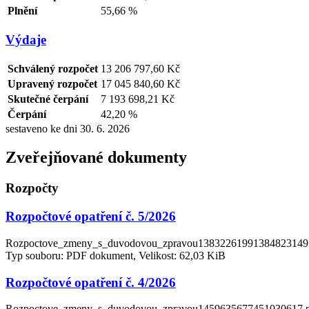
Plnění
55,66 %
Výdaje
Schválený rozpočet
13 206 797,60 Kč
Upravený rozpočet
17 045 840,60 Kč
Skutečné čerpání
7 193 698,21 Kč
Čerpání
42,20 %
sestaveno ke dni 30. 6. 2026
Zveřejňované dokumenty
Rozpočty
Rozpočtové opatření č. 5/2026
Rozpoctove_zmeny_s_duvodovou_zpravou13832261991384823149
Typ souboru: PDF dokument, Velikost: 62,03 KiB
Rozpočtové opatření č. 4/2026
Rozpoctove_zmeny_s_duvodovou_zpravou1459635677451030617.