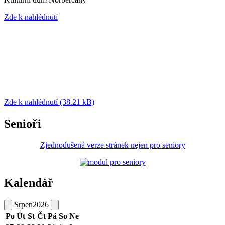
Zde k nahlédnutí
Zde k nahlédnutí (38.21 kB)
Senioři
Zjednodušená verze stránek nejen pro seniory
Kalendář
Srpen
2026
Po
Út
St
Čt
Pá
So
Ne