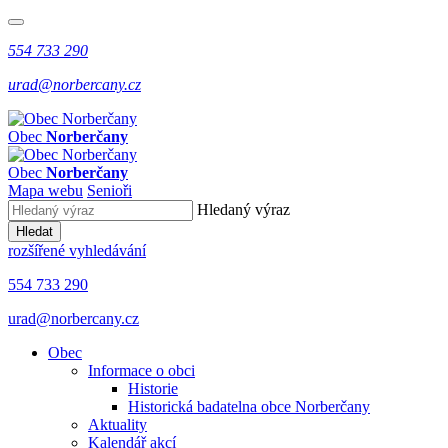
554 733 290
urad@norbercany.cz
Obec
Norberčany
Obec
Norberčany
Mapa webu
Senioři
Hledaný výraz
Hledat
rozšířené vyhledávání
554 733 290
urad@norbercany.cz
Obec
Informace o obci
Historie
Historická badatelna obce Norberčany
Aktuality
Kalendář akcí