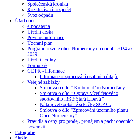
Společenská kronika
Rozklikávací rozpočet
Svoz odpadu
Úřad obce
e-podatelna
Úřední deska
Povinné informace
Územní plán
Program rozvoje obce Norberčany na období 2024 až
2029
Úřední hodiny
Formuláře
GDPR - informace
Informace o zpracování osobních údajů.
Veřejné zakázky
Smlouva o dílo " Kulturní dům Norberčany "
Smlouva o dílo " Oprava víceúčelového
sportovního hřiště Stará Libavá "
Nákup velkoplošné sekačky SCAG.
Smlouva o dílo "Zpracování územního plánu
Obce Norberčany"
Pravidla a ceny pro prodej, pronájem a pacht obecních
pozemků
Fotografie
Služby